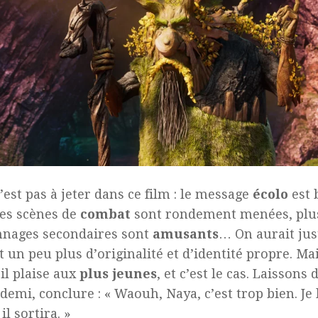
’est pas à jeter dans ce film : le message
écolo
est 
 les scènes de
combat
sont rondement menées, plu
nnages secondaires sont
amusants
… On aurait jus
it un peu plus d’originalité et d’identité propre. Ma
’il plaise aux
plus jeunes
, et c’est le cas. Laissons
 demi, conclure : « Waouh, Naya, c’est trop bien. Je
il sortira. »