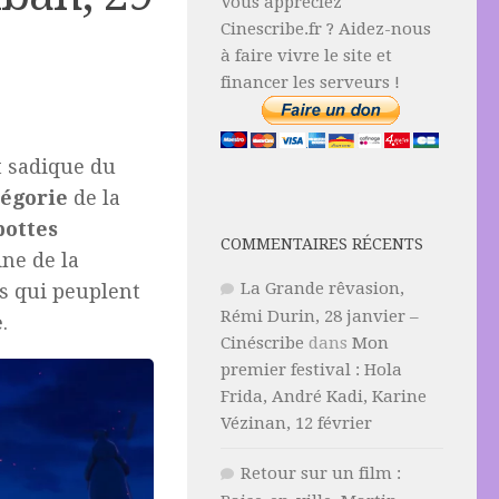
Vous appréciez
Cinescribe.fr ? Aidez-nous
à faire vivre le site et
financer les serveurs !
 sadique du
légorie
de la
bottes
COMMENTAIRES RÉCENTS
ine de la
La Grande rêvasion,
s qui peuplent
Rémi Durin, 28 janvier –
e
.
Cinéscribe
dans
Mon
premier festival : Hola
Frida, André Kadi, Karine
Vézinan, 12 février
Retour sur un film :