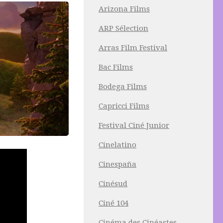
Arizona Films
ARP Sélection
Arras Film Festival
Bac Films
Bodega Films
Capricci Films
Festival Ciné Junior
Cinelatino
Cinespaña
Cinésud
Ciné 104
Cinéma des Cinéastes