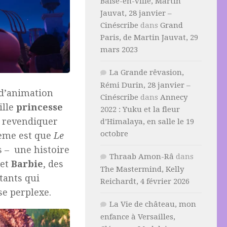
Baise-en-ville, Martin
Jauvat, 28 janvier –
Cinéscribe
dans
Grand
Paris, de Martin Jauvat, 29
mars 2023
La Grande rêvasion,
Rémi Durin, 28 janvier –
 d’animation
Cinéscribe
dans
Annecy
ille
princesse
2022 : Yuku et la fleur
e revendiquer
d’Himalaya, en salle le 19
octobre
lème est que
Le
 – une histoire
Thraab Amon-Râ
dans
et
Barbie
, des
The Mastermind, Kelly
tants qui
Reichardt, 4 février 2026
sse perplexe.
La Vie de château, mon
enfance à Versailles,