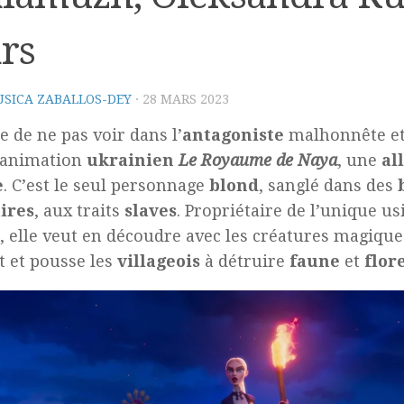
rs
SICA ZABALLOS-DEY
·
28 MARS 2023
le de ne pas voir dans l’
antagoniste
malhonnête et
’animation
ukrainien
Le Royaume de Naya
, une
al
e
. C’est le seul personnage
blond
, sanglé dans des
ires
, aux traits
slaves
. Propriétaire de l’unique us
, elle veut en découdre avec les créatures magique
êt et pousse les
villageois
à détruire
faune
et
flor