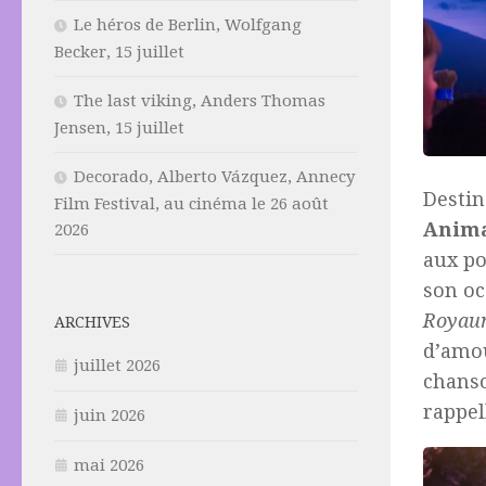
Le héros de Berlin, Wolfgang
Becker, 15 juillet
The last viking, Anders Thomas
Jensen, 15 juillet
Decorado, Alberto Vázquez, Annecy
Destin
Film Festival, au cinéma le 26 août
Anim
2026
aux p
son oc
Royau
ARCHIVES
d’amo
juillet 2026
chans
rappel
juin 2026
mai 2026