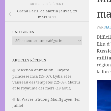
ARTICLE PRÉCÉDENT
ma
Grand Paris, de Martin Jauvat, 29
mars 2023
PAR
NAU
CATÉGORIES
Diffici
Catégories
film d
Russi
milita
ARTICLES RÉCENTS
région
Sélection animation : Kayara
la for
princesse inca (15-07), Lydia et le
vaisseau des tempêtes (12-08), Marius
et le royaume des mers (19 août)
In Waves, Phuong Mai Nguyen, 1er
juillet