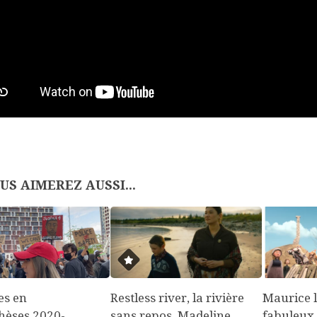
US AIMEREZ AUSSI...
es en
Restless river, la rivière
Maurice l
hèses 2020-
sans repos, Madeline
fabuleux,