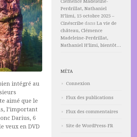
Clémence Madeleine-
Perdrillat, Nathaniel
H’limi, 15 octobre 2025 –
Cinéscribe
dans
La vie de
château, Clémence
Madeleine-Perdrillat,
Nathaniel H’limi, bientôt…
MÉTA
bien intégré au
Connexion
sieurs
Flux des publications
te aimé que le
is, l’important
Flux des commentaires
 donc Darius, 6
Site de WordPress-FR
 le veux en DVD