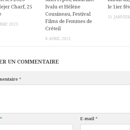
ejer Charf, 25
Ivalu et Hélène
le 1ier fé
e
Cousineau, Festival
31 JANVIER
Films de Femmes de
BRE 2023
Créteil
8 AVRIL 2021
SER UN COMMENTAIRE
entaire
*
*
E-mail
*