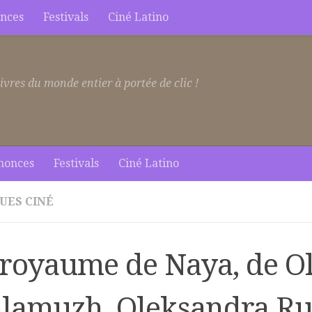
nces
Festivals
Ciné Latino
ivres du monde entier à portée de clic !
nonces
Festivals
Ciné Latino
UES CINÉ
 royaume de Naya, de O
lamuzh, Oleksandra Ru