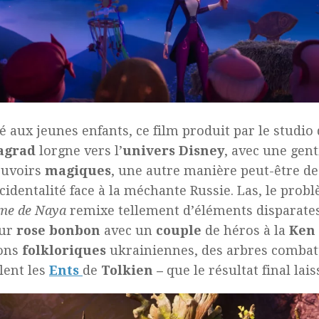
é aux jeunes enfants, ce film produit par le studio
agrad
lorgne vers l’
univers Disney
, avec une gent
ouvoirs
magiques
, une autre manière peut-être d
cidentalité face à la méchante Russie. Las, le prob
me de Naya
remixe tellement d’éléments disparates
ur
rose bonbon
avec un
couple
de héros à la
Ken
ons
folkloriques
ukrainiennes, des arbres combat
lent les
Ents
de
Tolkien –
que le résultat final lai