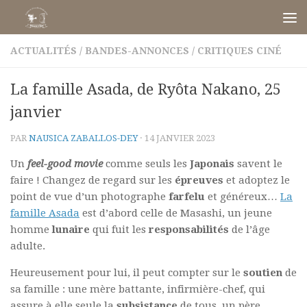
Skip to content
ACTUALITÉS
/
BANDES-ANNONCES
/
CRITIQUES CINÉ
La famille Asada, de Ryôta Nakano, 25
janvier
PAR
NAUSICA ZABALLOS-DEY
·
14 JANVIER 2023
Un
feel-good movie
comme seuls les
Japonais
savent le
faire ! Changez de regard sur les
épreuves
et adoptez le
point de vue d’un photographe
farfelu
et généreux…
La
famille Asada
est d’abord celle de Masashi, un jeune
homme
lunaire
qui fuit les
responsabilités
de l’âge
adulte.
Heureusement pour lui, il peut compter sur le
soutien
de
sa famille : une mère battante, infirmière-chef, qui
assure à elle seule la
subsistance
de tous, un père