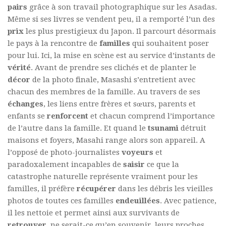
pairs
grâce à son travail photographique sur les Asadas.
Même si ses livres se vendent peu, il a remporté l’un des
prix
les plus prestigieux du Japon. Il parcourt désormais
le pays à la rencontre de
familles
qui souhaitent poser
pour lui. Ici, la mise en scène est au service d’instants de
vérité
. Avant de prendre ses clichés et de planter le
décor
de la photo finale, Masashi s’entretient avec
chacun des membres de la famille. Au travers de ses
échanges
, les liens entre frères et sœurs, parents et
enfants se
renforcent
et chacun comprend l’importance
de l’autre dans la famille. Et quand le
tsunami
détruit
maisons et foyers, Masahi range alors son appareil. A
l’opposé de photo-journalistes
voyeurs
et
paradoxalement incapables de
saisir
ce que la
catastrophe naturelle représente vraiment pour les
familles, il préfère
récupérer
dans les débris les vieilles
photos de toutes ces familles
endeuillées
. Avec patience,
il les nettoie et permet ainsi aux survivants de
retrouver
, ne serait-ce qu’en souvenir, leurs proches.