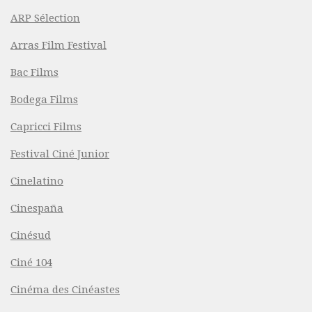
ARP Sélection
Arras Film Festival
Bac Films
Bodega Films
Capricci Films
Festival Ciné Junior
Cinelatino
Cinespaña
Cinésud
Ciné 104
Cinéma des Cinéastes