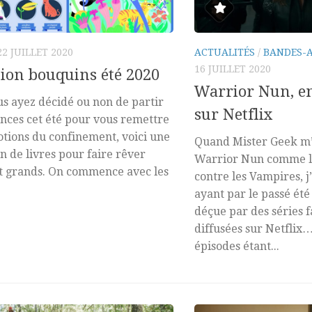
22 JUILLET 2020
ACTUALITÉS
/
BANDES-
16 JUILLET 2020
tion bouquins été 2020
Warrior Nun, e
s ayez décidé ou non de partir
sur Netflix
nces cet été pour vous remettre
tions du confinement, voici une
Quand Mister Geek m’
on de livres pour faire rêver
Warrior Nun comme l
et grands. On commence avec les
contre les Vampires, j
ayant par le passé été
déçue par des séries 
diffusées sur Netflix…
épisodes étant...