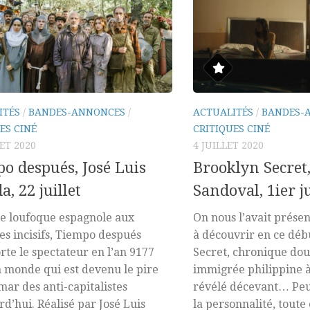
ITÉS
/
BANDES-ANNONCES
/
ACTUALITÉS
/
BANDES-
ES CINÉ
CRITIQUES CINÉ
LET 2020
4 JUILLET 2020
o después, José Luis
Brooklyn Secret,
a, 22 juillet
Sandoval, 1ier ju
e loufoque espagnole aux
On nous l’avait prése
es incisifs, Tiempo después
à découvrir en ce déb
rte le spectateur en l’an 9177
Secret, chronique do
 monde qui est devenu le pire
immigrée philippine à
ar des anti-capitalistes
révélé décevant… Peut
rd’hui. Réalisé par José Luis
la personnalité, toute 