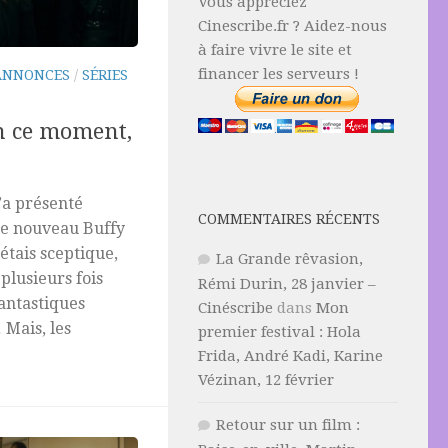
Vous appréciez
Cinescribe.fr ? Aidez-nous
à faire vivre le site et
financer les serveurs !
ANNONCES
/
SÉRIES
n ce moment,
a présenté
COMMENTAIRES RÉCENTS
e nouveau Buffy
’étais sceptique,
La Grande rêvasion,
 plusieurs fois
Rémi Durin, 28 janvier –
fantastiques
Cinéscribe
dans
Mon
 Mais, les
premier festival : Hola
Frida, André Kadi, Karine
Vézinan, 12 février
Retour sur un film :