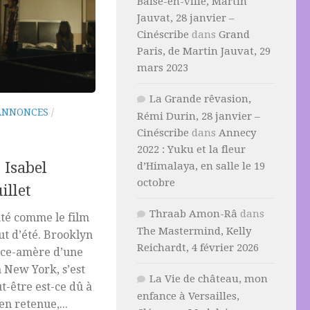
Baise-en-ville, Martin
Jauvat, 28 janvier –
Cinéscribe
dans
Grand
Paris, de Martin Jauvat, 29
mars 2023
La Grande rêvasion,
ANNONCES
/
Rémi Durin, 28 janvier –
Cinéscribe
dans
Annecy
2022 : Yuku et la fleur
 Isabel
d’Himalaya, en salle le 19
octobre
illet
Thraab Amon-Râ
dans
nté comme le film
The Mastermind, Kelly
ut d’été. Brooklyn
Reichardt, 4 février 2026
uce-amère d’une
 New York, s’est
La Vie de château, mon
-être est-ce dû à
enfance à Versailles,
en retenue,...