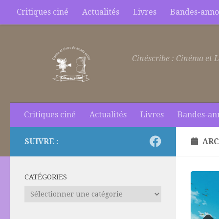
Critiques ciné
Actualités
Livres
Bandes-anno
Skip to content
Cinéscribe : Cinéma et L
Critiques ciné
Actualités
Livres
Bandes-an
SUIVRE :
ARC
CATÉGORIES
Catégories