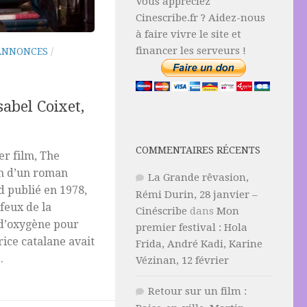
Vous appréciez
Cinescribe.fr ? Aidez-nous
à faire vivre le site et
financer les serveurs !
ANNONCES
/
abel Coixet,
COMMENTAIRES RÉCENTS
er film, The
on d’un roman
La Grande rêvasion,
d publié en 1978,
Rémi Durin, 28 janvier –
 feux de la
Cinéscribe
dans
Mon
 d’oxygène pour
premier festival : Hola
rice catalane avait
Frida, André Kadi, Karine
.
Vézinan, 12 février
Retour sur un film :