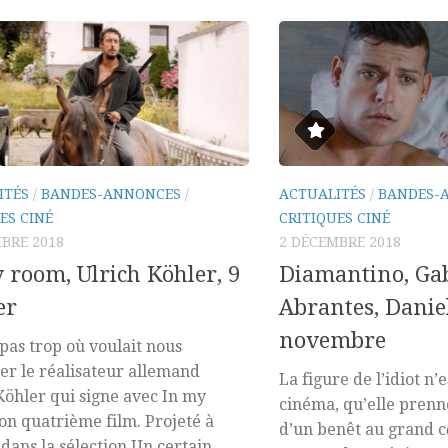
ITÉS
/
BANDES-ANNONCES
/
ACTUALITÉS
/
BANDES-
ES CINÉ
CRITIQUES CINÉ
BRE 2018
2 DÉCEMBRE 2018
 room, Ulrich Köhler, 9
Diamantino, Gab
er
Abrantes, Danie
novembre
 pas trop où voulait nous
r le réalisateur allemand
La figure de l’idiot n’
Köhler qui signe avec In my
cinéma, qu’elle prenn
on quatrième film. Projeté à
d’un benêt au grand c
dans la sélection Un certain