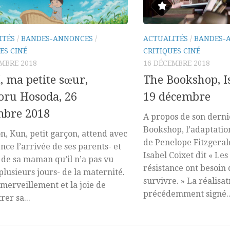
ITÉS
/
BANDES-ANNONCES
/
ACTUALITÉS
/
BANDES-
ES CINÉ
CRITIQUES CINÉ
MBRE 2018
16 DÉCEMBRE 2018
, ma petite sœur,
The Bookshop, Is
ru Hosoda, 26
19 décembre
mbre 2018
A propos de son derni
Bookshop, l’adaptati
n, Kun, petit garçon, attend avec
de Penelope Fitzgeral
nce l’arrivée de ses parents- et
Isabel Coixet dit « Les
 de sa maman qu’il n’a pas vu
résistance ont besoin
plusieurs jours- de la maternité.
survivre. » La réalisat
émerveillement et la joie de
précédemment signé..
rer sa...