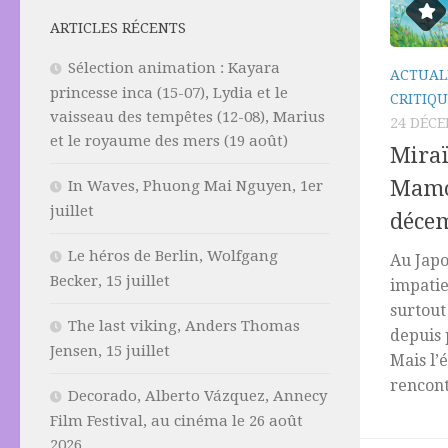
ARTICLES RÉCENTS
Sélection animation : Kayara
ACTUAL
princesse inca (15-07), Lydia et le
CRITIQU
vaisseau des tempêtes (12-08), Marius
24 DÉCE
et le royaume des mers (19 août)
Miraï
Mamo
In Waves, Phuong Mai Nguyen, 1er
juillet
déce
Le héros de Berlin, Wolfgang
Au Japo
Becker, 15 juillet
impatie
surtout
The last viking, Anders Thomas
depuis 
Jensen, 15 juillet
Mais l’
rencont
Decorado, Alberto Vázquez, Annecy
Film Festival, au cinéma le 26 août
2026