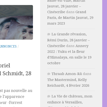
Baise-en-ville, Martin
Jauvat, 28 janvier –
Cinéscribe
dans
Grand
Paris, de Martin Jauvat, 29
mars 2023
La Grande rêvasion,
Rémi Durin, 28 janvier –
Cinéscribe
dans
Annecy
ANNONCES
/
2022 : Yuku et la fleur
d’Himalaya, en salle le 19
octobre
riel
l Schmidt, 28
Thraab Amon-Râ
dans
The Mastermind, Kelly
Reichardt, 4 février 2026
est pas nouvelle au
La Vie de château, mon
e l’apparence
enfance à Versailles,
œur -Forrest