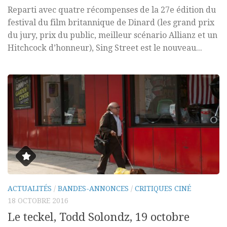
Reparti avec quatre récompenses de la 27e édition du
festival du film britannique de Dinard (les grand prix
du jury, prix du public, meilleur scénario Allianz et un
Hitchcock d’honneur), Sing Street est le nouveau...
ACTUALITÉS
/
BANDES-ANNONCES
/
CRITIQUES CINÉ
18 OCTOBRE 2016
Le teckel, Todd Solondz, 19 octobre