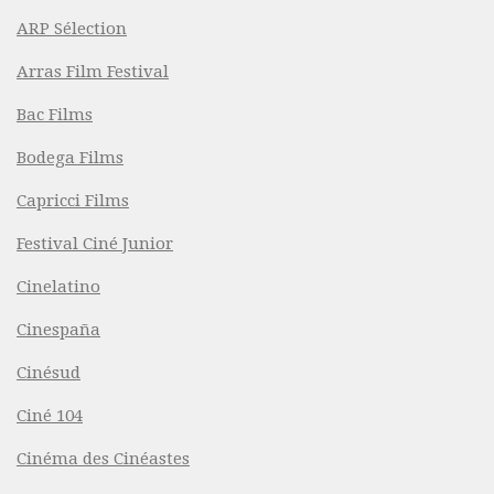
ARP Sélection
Arras Film Festival
Bac Films
Bodega Films
Capricci Films
Festival Ciné Junior
Cinelatino
Cinespaña
Cinésud
Ciné 104
Cinéma des Cinéastes