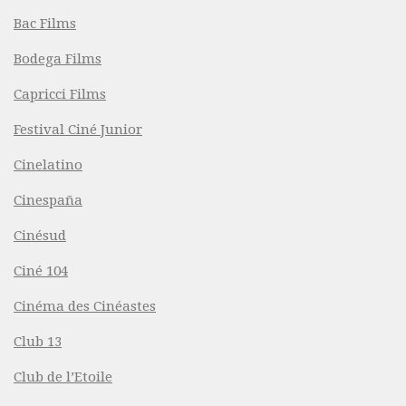
Bac Films
Bodega Films
Capricci Films
Festival Ciné Junior
Cinelatino
Cinespaña
Cinésud
Ciné 104
Cinéma des Cinéastes
Club 13
Club de l’Etoile