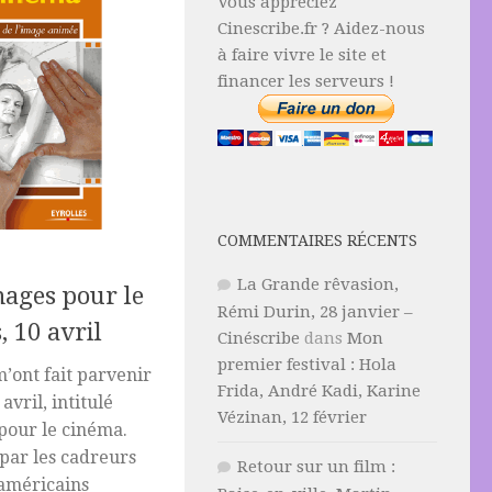
Vous appréciez
Cinescribe.fr ? Aidez-nous
à faire vivre le site et
financer les serveurs !
COMMENTAIRES RÉCENTS
La Grande rêvasion,
ages pour le
Rémi Durin, 28 janvier –
, 10 avril
Cinéscribe
dans
Mon
premier festival : Hola
m’ont fait parvenir
Frida, André Kadi, Karine
avril, intitulé
Vézinan, 12 février
pour le cinéma.
 par les cadreurs
Retour sur un film :
-américains