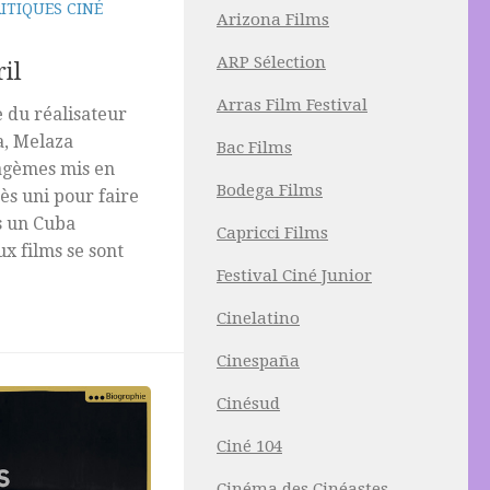
ITIQUES CINÉ
Arizona Films
ARP Sélection
ril
Arras Film Festival
 du réalisateur
a, Melaza
Bac Films
tagèmes mis en
Bodega Films
ès uni pour faire
s un Cuba
Capricci Films
x films se sont
Festival Ciné Junior
Cinelatino
Cinespaña
Cinésud
Ciné 104
Cinéma des Cinéastes