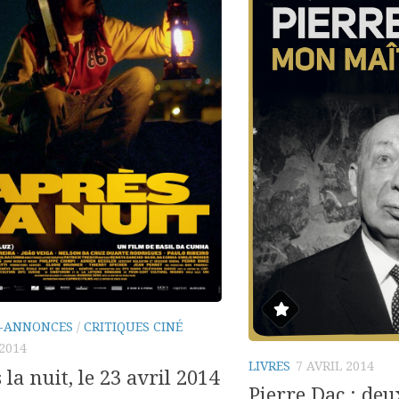
-ANNONCES
/
CRITIQUES CINÉ
 2014
LIVRES
7 AVRIL 2014
 la nuit, le 23 avril 2014
Pierre Dac : deu