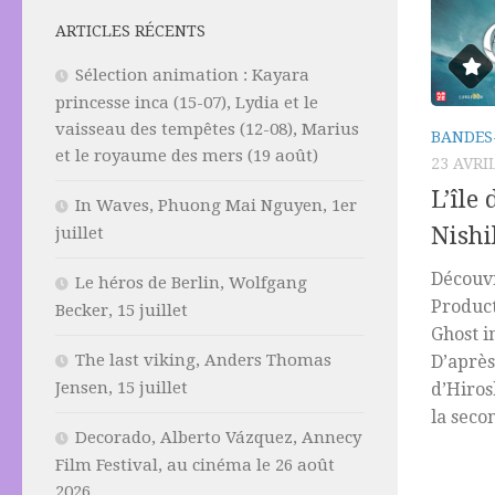
ARTICLES RÉCENTS
Sélection animation : Kayara
princesse inca (15-07), Lydia et le
vaisseau des tempêtes (12-08), Marius
BANDES
et le royaume des mers (19 août)
23 AVRI
L’île
In Waves, Phuong Mai Nguyen, 1er
Nishi
juillet
Découvr
Le héros de Berlin, Wolfgang
Product
Becker, 15 juillet
Ghost i
The last viking, Anders Thomas
D’après
Jensen, 15 juillet
d’Hiros
la seco
Decorado, Alberto Vázquez, Annecy
Film Festival, au cinéma le 26 août
2026