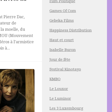
Film Politique
Games Of Com
t Pierre Dac,
Gebeka Films
éateur de
 la moelle, du
Happiness Distribution
du MOU (Mouvement
Haut et court
Héros à l’armistice
s à...
Isabelle Buron
Jour de fête
Festival Kinotayo
KMBO
Le Louxor
Le Luminor
Les 3 Luxembourg