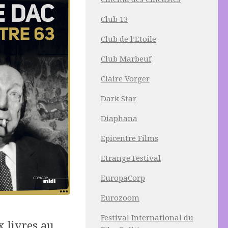
Club 13
Club de l’Etoile
Club Marbeuf
Claire Vorger
Dark Star
Diaphana
Epicentre Films
Etrange Festival
EuropaCorp
Eurozoom
Festival International du
x livres au