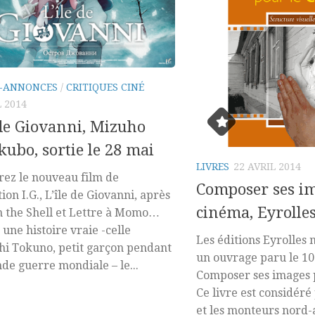
-ANNONCES
/
CRITIQUES CINÉ
L 2014
 de Giovanni, Mizuho
kubo, sortie le 28 mai
LIVRES
22 AVRIL 2014
ez le nouveau film de
Composer ses im
ion I.G., L’île de Giovanni, après
cinéma, Eyrolles
n the Shell et Lettre à Momo…
 une histoire vraie -celle
Les éditions Eyrolles 
hi Tokuno, petit garçon pendant
un ouvrage paru le 10 
nde guerre mondiale – le...
Composer ses images 
Ce livre est considéré
et les monteurs nord