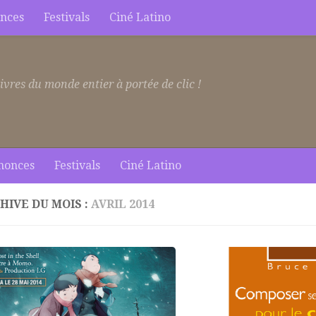
nces
Festivals
Ciné Latino
ivres du monde entier à portée de clic !
nonces
Festivals
Ciné Latino
HIVE DU MOIS :
AVRIL 2014