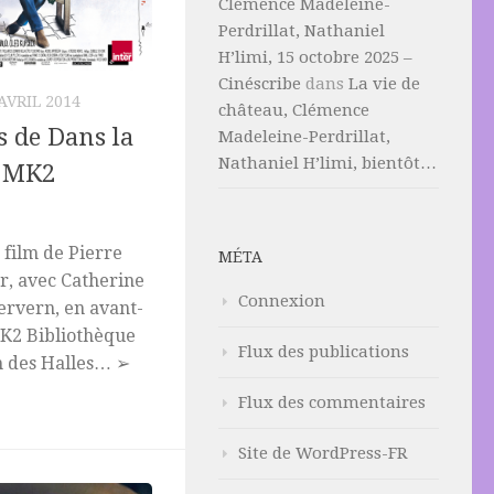
Clémence Madeleine-
Perdrillat, Nathaniel
H’limi, 15 octobre 2025 –
Cinéscribe
dans
La vie de
AVRIL 2014
château, Clémence
 de Dans la
Madeleine-Perdrillat,
Nathaniel H’limi, bientôt…
u MK2
film de Pierre
MÉTA
ur, avec Catherine
Connexion
ervern, en avant-
MK2 Bibliothèque
Flux des publications
um des Halles… ➢
Flux des commentaires
Site de WordPress-FR