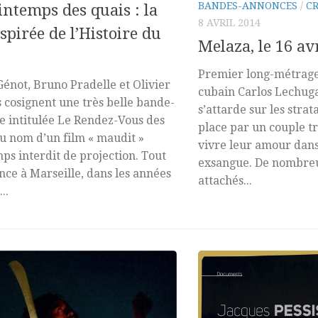
BANDES-ANNONCES
/
CR
intemps des quais : la
8 AVRIL 2014
spirée de l’Histoire du
Melaza, le 16 av
Premier long-métrage
Génot, Bruno Pradelle et Olivier
cubain Carlos Lechug
cosignent une très belle bande-
s’attarde sur les stra
e intitulée Le Rendez-Vous des
place par un couple tr
u nom d’un film « maudit »
vivre leur amour dan
ps interdit de projection. Tout
exsangue. De nombreu
e à Marseille, dans les années
attachés...
..