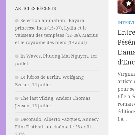
ARTICLES RÉCENTS
Sélection animation : Kayara
INTERV
princesse inca (15-07), Lydia et le
Entre
vaisseau des tempêtes (12-08), Marius
Pésém
et le royaume des mers (19 août)
L’ama
In Waves, Phuong Mai Nguyen, 1er
d’Enc
juillet
Virgini
Le héros de Berlin, Wolfgang
artiste
Becker, 15 juillet
pour se
Elle a 
The last viking, Anders Thomas
roman d
Jensen, 15 juillet
édition
Le...
Decorado, Alberto Vázquez, Annecy
Film Festival, au cinéma le 26 août
2026