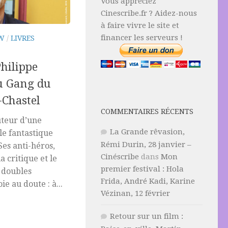
Vous appréciez
Cinescribe.fr ? Aidez-nous
à faire vivre le site et
financer les serveurs !
EW
/
LIVRES
Philippe
u Gang du
-Chastel
COMMENTAIRES RÉCENTS
uteur d’une
La Grande rêvasion,
le fantastique
Rémi Durin, 28 janvier –
Ses anti-héros,
Cinéscribe
dans
Mon
a critique et le
premier festival : Hola
e doubles
Frida, André Kadi, Karine
ie au doute : à...
Vézinan, 12 février
Retour sur un film :