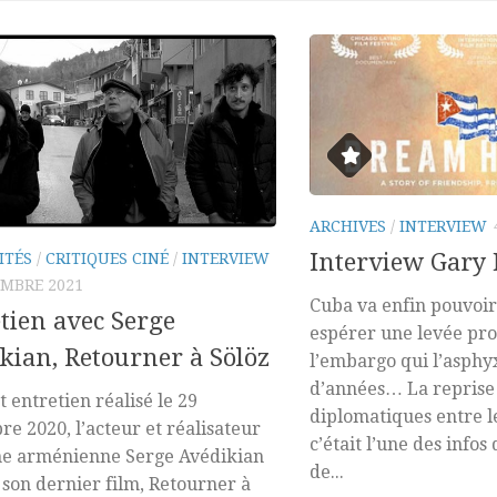
ARCHIVES
/
INTERVIEW
Interview Gary
ITÉS
/
CRITIQUES CINÉ
/
INTERVIEW
EMBRE 2021
Cuba va enfin pouvoir 
tien avec Serge
espérer une levée pro
kian, Retourner à Sölöz
l’embargo qui l’asphyx
d’années… La reprise 
t entretien réalisé le 29
diplomatiques entre l
e 2020, l’acteur et réalisateur
c’était l’une des infos
ne arménienne Serge Avédikian
de...
son dernier film, Retourner à