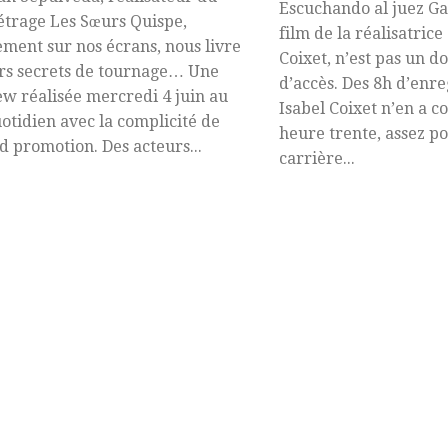
Escuchando al juez Ga
trage Les Sœurs Quispe,
film de la réalisatrice
ement sur nos écrans, nous livre
Coixet, n’est pas un d
rs secrets de tournage… Une
d’accès. Des 8h d’enr
ew réalisée mercredi 4 juin au
Isabel Coixet n’en a 
otidien avec la complicité de
heure trente, assez po
d promotion. Des acteurs...
carrière...