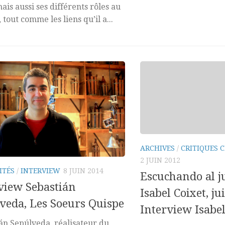
mais aussi ses différents rôles au
 tout comme les liens qu’il a...
ARCHIVES
/
CRITIQUES C
2 JUIN 2012
ITÉS
/
INTERVIEW
8 JUIN 2014
Escuchando al j
view Sebastián
Isabel Coixet, ju
veda, Les Soeurs Quispe
Interview Isabel
án Sepúlveda, réalisateur du