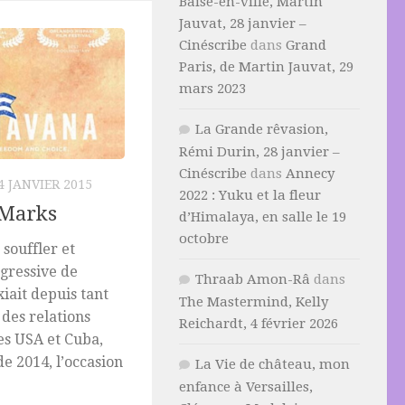
Baise-en-ville, Martin
Jauvat, 28 janvier –
Cinéscribe
dans
Grand
Paris, de Martin Jauvat, 29
mars 2023
La Grande rêvasion,
Rémi Durin, 28 janvier –
Cinéscribe
dans
Annecy
4 JANVIER 2015
2022 : Yuku et la fleur
 Marks
d’Himalaya, en salle le 19
octobre
souffler et
gressive de
Thraab Amon-Râ
dans
iait depuis tant
The Mastermind, Kelly
des relations
Reichardt, 4 février 2026
es USA et Cuba,
 de 2014, l’occasion
La Vie de château, mon
enfance à Versailles,