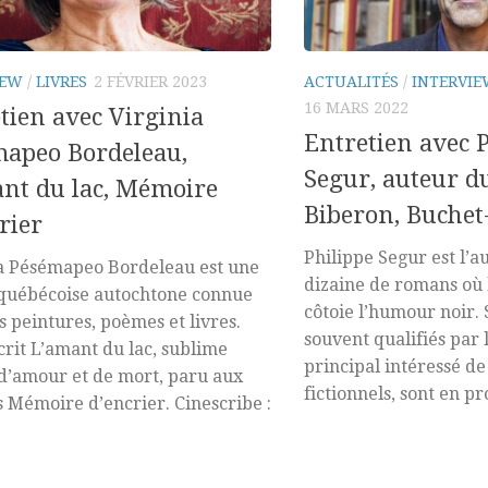
IEW
/
LIVRES
2 FÉVRIER 2023
ACTUALITÉS
/
INTERVI
16 MARS 2022
tien avec Virginia
Entretien avec 
apeo Bordeleau,
Segur, auteur d
nt du lac, Mémoire
Biberon, Buchet
rier
Philippe Segur est l’a
a Pésémapeo Bordeleau est une
dizaine de romans où 
 québécoise autochtone connue
côtoie l’humour noir. 
s peintures, poèmes et livres.
souvent qualifiés par l
écrit L’amant du lac, sublime
principal intéressé d
’amour et de mort, paru aux
fictionnels, sont en pro
s Mémoire d’encrier. Cinescribe :