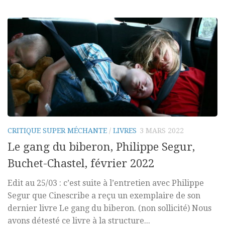
CRITIQUE SUPER MÉCHANTE
/
LIVRES
3 MARS 2022
Le gang du biberon, Philippe Segur,
Buchet-Chastel, février 2022
Edit au 25/03 : c’est suite à l’entretien avec Philippe
Segur que Cinescribe a reçu un exemplaire de son
dernier livre Le gang du biberon. (non sollicité) Nous
avons détesté ce livre à la structure...