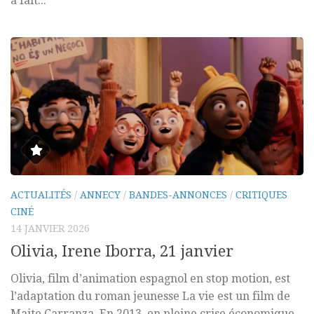
a fait...
ACTUALITÉS
/
ANNECY
/
BANDES-ANNONCES
/
CRITIQUES
CINÉ
14 JANVIER 2026
Olivia, Irene Iborra, 21 janvier
Olivia, film d’animation espagnol en stop motion, est
l’adaptation du roman jeunesse La vie est un film de
Maite Carranza. En 2013, en pleine crise économique,