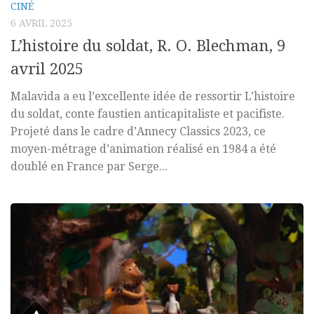
CINÉ
6 AVRIL 2025
L’histoire du soldat, R. O. Blechman, 9
avril 2025
Malavida a eu l’excellente idée de ressortir L’histoire
du soldat, conte faustien anticapitaliste et pacifiste.
Projeté dans le cadre d’Annecy Classics 2023, ce
moyen-métrage d’animation réalisé en 1984 a été
doublé en France par Serge...