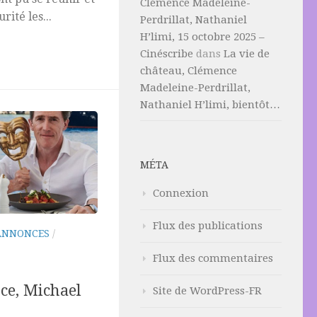
Clémence Madeleine-
rité les...
Perdrillat, Nathaniel
H’limi, 15 octobre 2025 –
Cinéscribe
dans
La vie de
château, Clémence
Madeleine-Perdrillat,
Nathaniel H’limi, bientôt…
MÉTA
Connexion
Flux des publications
ANNONCES
/
Flux des commentaires
ce, Michael
Site de WordPress-FR