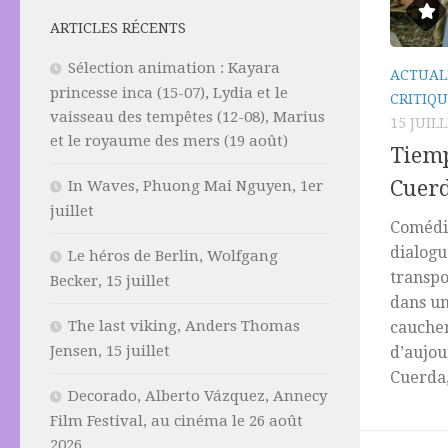
ARTICLES RÉCENTS
Sélection animation : Kayara
ACTUAL
princesse inca (15-07), Lydia et le
CRITIQU
vaisseau des tempêtes (12-08), Marius
15 JUIL
et le royaume des mers (19 août)
Tiemp
Cuerd
In Waves, Phuong Mai Nguyen, 1er
juillet
Comédi
dialogu
Le héros de Berlin, Wolfgang
transpo
Becker, 15 juillet
dans un
The last viking, Anders Thomas
cauchem
Jensen, 15 juillet
d’aujou
Cuerda,
Decorado, Alberto Vázquez, Annecy
Film Festival, au cinéma le 26 août
2026