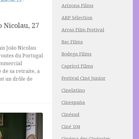
ANNONCES
/
Arizona Films
ARP Sélection
 Nicolau, 27
Arras Film Festival
Bac Films
ais João Nicolau
Bodega Films
routes du Portugal
ommercial
Capricci Films
e de sa retraite, a
Festival Ciné Junior
st un drôle de
Cinelatino
Cinespaña
Cinésud
Ciné 104
Cinéma des Cinéastes