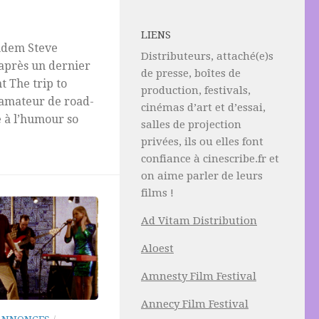
LIENS
andem Steve
Distributeurs, attaché(e)s
après un dernier
de presse, boîtes de
t The trip to
production, festivals,
 amateur de road-
cinémas d’art et d’essai,
e à l’humour so
salles de projection
privées, ils ou elles font
confiance à cinescribe.fr et
on aime parler de leurs
films !
Ad Vitam Distribution
Aloest
Amnesty Film Festival
Annecy Film Festival