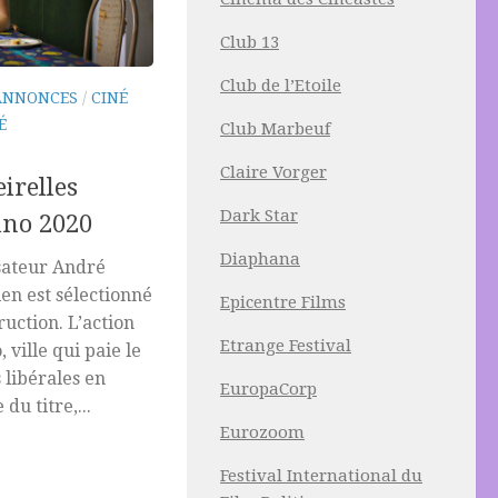
Club 13
Club de l’Etoile
ANNONCES
/
CINÉ
É
Club Marbeuf
Claire Vorger
irelles
Dark Star
tino 2020
Diaphana
sateur André
len est sélectionné
Epicentre Films
uction. L’action
Etrange Festival
 ville qui paie le
 libérales en
EuropaCorp
du titre,...
Eurozoom
Festival International du