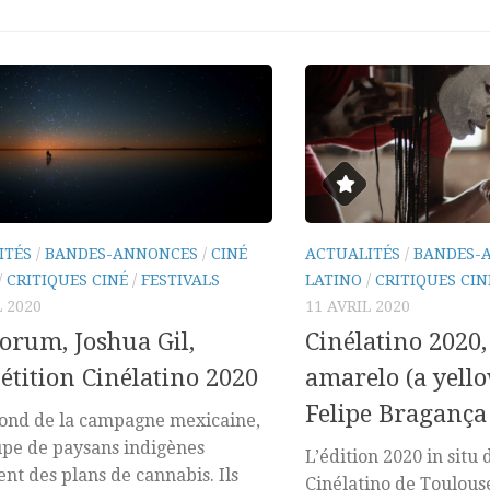
ITÉS
/
BANDES-ANNONCES
/
CINÉ
ACTUALITÉS
/
BANDES-
/
CRITIQUES CINÉ
/
FESTIVALS
LATINO
/
CRITIQUES CIN
L 2020
11 AVRIL 2020
orum, Joshua Gil,
Cinélatino 2020
tition Cinélatino 2020
amarelo (a yell
Felipe Bragança
fond de la campagne mexicaine,
pe de paysans indigènes
L’édition 2020 in situ 
nt des plans de cannabis. Ils
Cinélatino de Toulous