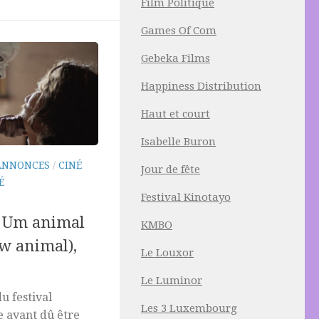
Film Politique
Games Of Com
Gebeka Films
Happiness Distribution
Haut et court
Isabelle Buron
ANNONCES
/
CINÉ
Jour de fête
É
Festival Kinotayo
, Um animal
KMBO
ow animal),
Le Louxor
Le Luminor
du festival
Les 3 Luxembourg
e ayant dû être