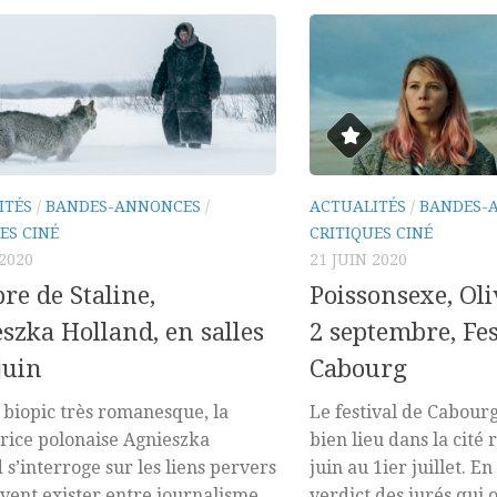
ITÉS
/
BANDES-ANNONCES
/
ACTUALITÉS
/
BANDES-
ES CINÉ
CRITIQUES CINÉ
 2020
21 JUIN 2020
re de Staline,
Poissonsexe, Oli
szka Holland, en salles
2 septembre, Fes
juin
Cabourg
 biopic très romanesque, la
Le festival de Cabour
trice polonaise Agnieszka
bien lieu dans la cité
 s’interroge sur les liens pervers
juin au 1ier juillet. E
vent exister entre journalisme
verdict des jurés qui 