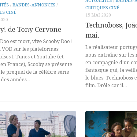
ACTUALITÉS
/
BANDES-
ITÉS
/
BANDES-ANNONCES
/
CRITIQUES CINÉ
ES CINÉ
15 MAI 2020
2020
Technoboss, João
y! de Tony Cervone
mai.
Doo est mort, vive Scooby Doo !
Le réalisateur portug
n VOD sur les plateformes
nous entraîne sur les 
ises I-Tunes et Youtube (et
en compagnie d’un c
 en France), Scooby se présente
fantasque qui, la veill
e prequel de la célèbre série
le blues. Technoboss e
des années...
film. Drôle car il...