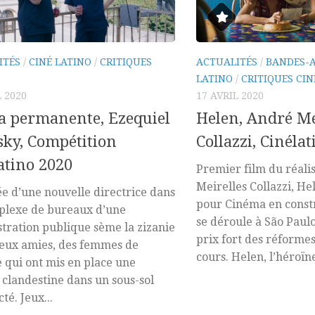
ITÉS
/
CINÉ LATINO
/
CRITIQUES
ACTUALITÉS
/
BANDES-
LATINO
/
CRITIQUES CIN
L 2020
17 AVRIL 2020
a permanente, Ezequiel
Helen, André Me
ky, Compétition
Collazzi, Cinéla
atino 2020
Premier film du réali
Meirelles Collazzi, He
ée d’une nouvelle directrice dans
pour Cinéma en constr
plexe de bureaux d’une
se déroule à São Paulo,
tration publique sème la zizanie
prix fort des réformes
eux amies, des femmes de
cours. Helen, l’héroïne 
qui ont mis en place une
 clandestine dans un sous-sol
té. Jeux...