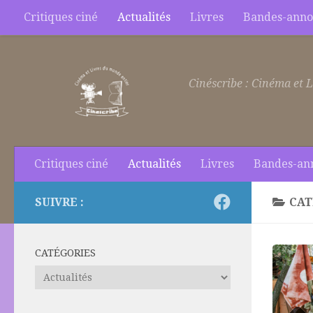
Critiques ciné
Actualités
Livres
Bandes-anno
Skip to content
Cinéscribe : Cinéma et L
Critiques ciné
Actualités
Livres
Bandes-an
SUIVRE :
CAT
CATÉGORIES
Catégories