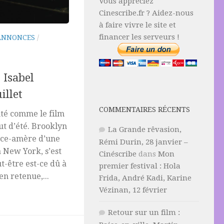
Vous appréciez
Cinescribe.fr ? Aidez-nous
à faire vivre le site et
financer les serveurs !
ANNONCES
/
 Isabel
illet
COMMENTAIRES RÉCENTS
nté comme le film
ut d’été. Brooklyn
La Grande rêvasion,
uce-amère d’une
Rémi Durin, 28 janvier –
 New York, s’est
Cinéscribe
dans
Mon
-être est-ce dû à
premier festival : Hola
en retenue,...
Frida, André Kadi, Karine
Vézinan, 12 février
Retour sur un film :