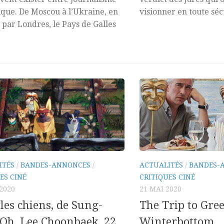
tique. De Moscou à l’Ukraine, en
visionner en toute sécu
 par Londres, le Pays de Galles
ITÉS
/
BANDES-ANNONCES
/
ACTUALITÉS
/
BANDES-
ES CINÉ
CRITIQUES CINÉ
 2020
21 MAI 2020
les chiens, de Sung-
The Trip to Gree
Oh, Lee Choonbaek, 22
Winterbottom,