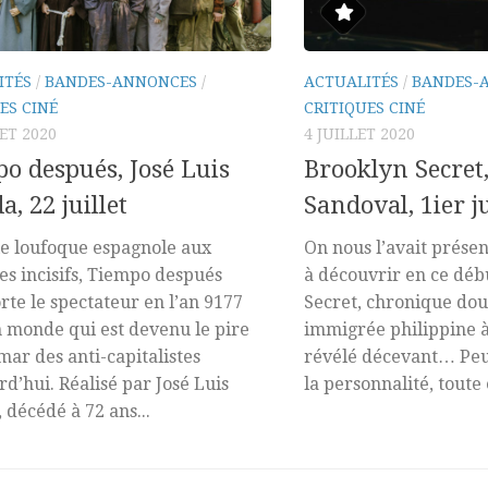
ITÉS
/
BANDES-ANNONCES
/
ACTUALITÉS
/
BANDES-
ES CINÉ
CRITIQUES CINÉ
LET 2020
4 JUILLET 2020
o después, José Luis
Brooklyn Secret,
a, 22 juillet
Sandoval, 1ier ju
e loufoque espagnole aux
On nous l’avait prése
es incisifs, Tiempo después
à découvrir en ce déb
rte le spectateur en l’an 9177
Secret, chronique do
 monde qui est devenu le pire
immigrée philippine à
ar des anti-capitalistes
révélé décevant… Peut
rd’hui. Réalisé par José Luis
la personnalité, toute 
 décédé à 72 ans...