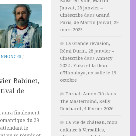
Baise-en-ville, Martin
Jauvat, 28 janvier –
Cinéscribe
dans
Grand
Paris, de Martin Jauvat, 29
mars 2023
La Grande rêvasion,
Rémi Durin, 28 janvier –
ANNONCES
/
Cinéscribe
dans
Annecy
2022 : Yuku et la fleur
d’Himalaya, en salle le 19
vier Babinet,
octobre
tival de
Thraab Amon-Râ
dans
The Mastermind, Kelly
Reichardt, 4 février 2026
g aura finalement
 romantique du 29
La Vie de château, mon
n attendant le
enfance à Versailles,
ont pu se réunir et