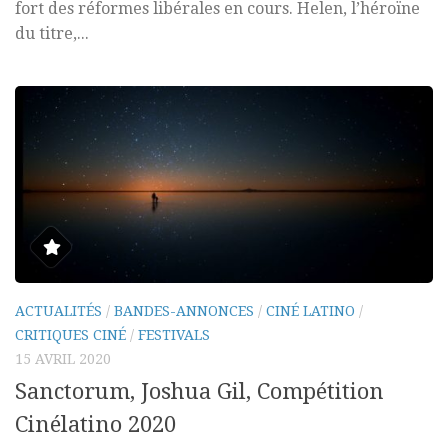
fort des réformes libérales en cours. Helen, l’héroïne
du titre,...
ACTUALITÉS
/
BANDES-ANNONCES
/
CINÉ LATINO
/
CRITIQUES CINÉ
/
FESTIVALS
15 AVRIL 2020
Sanctorum, Joshua Gil, Compétition
Cinélatino 2020