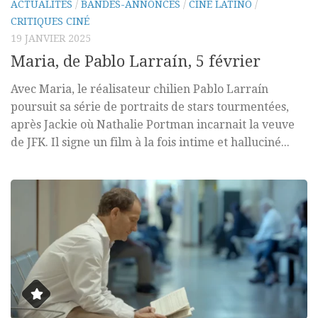
ACTUALITÉS
/
BANDES-ANNONCES
/
CINÉ LATINO
/
CRITIQUES CINÉ
19 JANVIER 2025
Maria, de Pablo Larraín, 5 février
Avec Maria, le réalisateur chilien Pablo Larraín
poursuit sa série de portraits de stars tourmentées,
après Jackie où Nathalie Portman incarnait la veuve
de JFK. Il signe un film à la fois intime et halluciné...