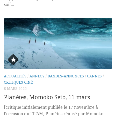
soif...
ACTUALITÉS
/
ANNECY
/
BANDES-ANNONCES
/
CANNES
/
CRITIQUES CINÉ
8 MARS 2026
Planètes, Momoko Seto, 11 mars
[critique initialement publiée le 17 novembre à
l’occasion du FIFAM] Planètes réalisé par Momoko