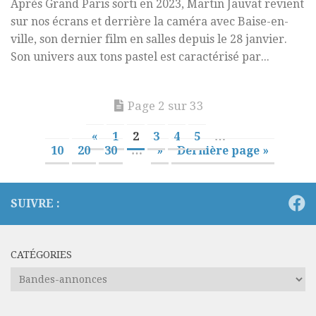
Après Grand Paris sorti en 2023, Martin Jauvat revient
sur nos écrans et derrière la caméra avec Baise-en-
ville, son dernier film en salles depuis le 28 janvier.
Son univers aux tons pastel est caractérisé par...
Page 2 sur 33
«
1
2
3
4
5
…
10
20
30
…
»
Dernière page »
SUIVRE :
CATÉGORIES
Catégories