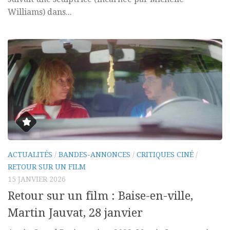
Williams) dans...
ACTUALITÉS
/
BANDES-ANNONCES
/
CRITIQUES CINÉ
/
RETOUR SUR UN FILM
15 JANVIER 2026
Retour sur un film : Baise-en-ville,
Martin Jauvat, 28 janvier