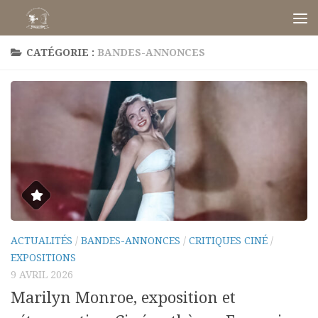
Skip to content
CATÉGORIE :
BANDES-ANNONCES
ACTUALITÉS
/
BANDES-ANNONCES
/
CRITIQUES CINÉ
/
EXPOSITIONS
9 AVRIL 2026
Marilyn Monroe, exposition et