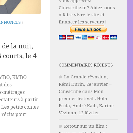
Vous appréciez
Cinescribe.fr ? Aidez-nous
à faire vivre le site et
financer les serveurs !
ANNONCES
/
 de la nuit,
courts, le 4
COMMENTAIRES RÉCENTS
La Grande rêvasion,
e KMBO, KMBO
Rémi Durin, 28 janvier –
t des
Cinéscribe
dans
Mon
s-métrages
premier festival : Hola
ectateurs à partir
Frida, André Kadi, Karine
 Les petits contes
Vézinan, 12 février
6 récits pour
Retour sur un film :