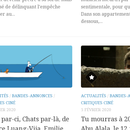
sé de délinquant l’empêche
sentimentale, pour qu
er au...
Dans son appartement
dessous,...
ITÉS
/
BANDES-ANNONCES
/
ACTUALITÉS
/
BANDES-
ES CINÉ
CRITIQUES CINÉ
IER 2020
5 FÉVRIER 2020
 par-ci, Chats par-là, de
Tu mourras à 2
ce Luang-Vija, Emilie
Abu Alala, le 12