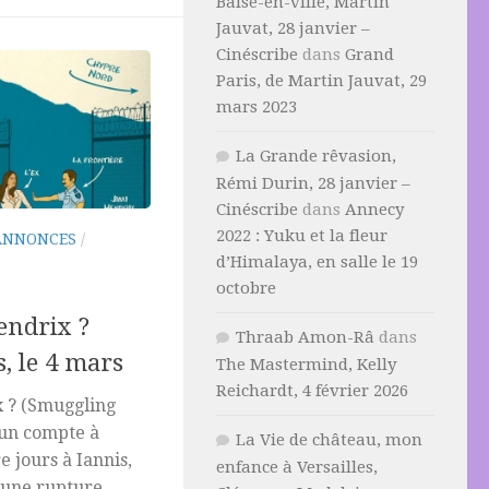
Baise-en-ville, Martin
Jauvat, 28 janvier –
Cinéscribe
dans
Grand
Paris, de Martin Jauvat, 29
mars 2023
La Grande rêvasion,
Rémi Durin, 28 janvier –
Cinéscribe
dans
Annecy
2022 : Yuku et la fleur
ANNONCES
/
d’Himalaya, en salle le 19
octobre
endrix ?
Thraab Amon-Râ
dans
, le 4 mars
The Mastermind, Kelly
Reichardt, 4 février 2026
x ? (Smuggling
 un compte à
La Vie de château, mon
e jours à Iannis,
enfance à Versailles,
 une rupture