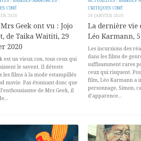
ITÉS
/
BANDES-ANNONCES
/
ACTUALITÉS
/
BANDES-
ES CINÉ
CRITIQUES CINÉ
IER 2020
26 JANVIER 2020
Mrs Geek ont vu : Jojo
La dernière vie
t, de Taika Waititi, 29
Léo Karmann, 5 
er 2020
Les incursions des réa
dans les films de genr
 est un vieux con, tous ceux qui
suffisamment rares po
issent le savent. Il déteste
ceux qui risquent. Po
s les films à la mode estampillés
film, Léo Karmann a 
od movie. Pas étonnant donc que
personnage, Simon, c
l’enthousiasme de Mrs Geek, il
d’apparence...
e...