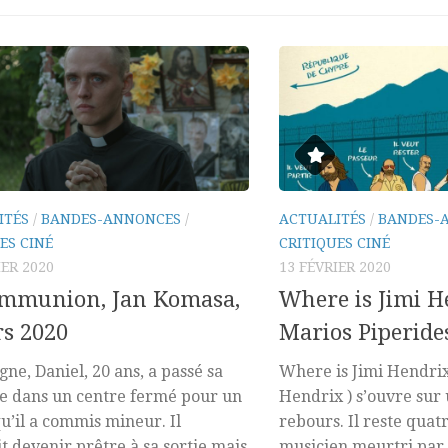
ITÉS
/
BANDES-ANNONCES
/
ACTUALITÉS
/
BANDES-
ES CINÉ
CRITIQUES CINÉ
IER 2020
13 FÉVRIER 2020
ommunion, Jan Komasa,
Where is Jimi H
s 2020
Marios Piperides
gne, Daniel, 20 ans, a passé sa
Where is Jimi Hendri
e dans un centre fermé pour un
Hendrix ) s’ouvre sur
u’il a commis mineur. Il
rebours. Il reste quatr
t devenir prêtre à sa sortie mais
musicien meurtri par