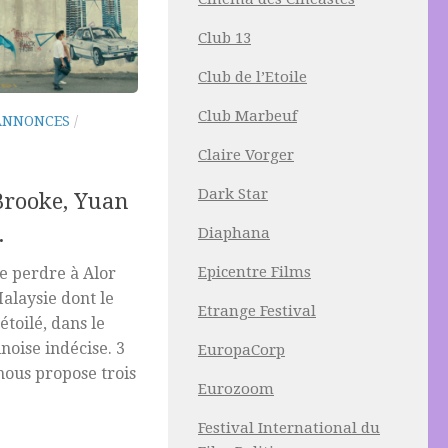
Club 13
Club de l’Etoile
Club Marbeuf
ANNONCES
/
Claire Vorger
Dark Star
Brooke, Yuan
.
Diaphana
Epicentre Films
se perdre à Alor
Malaysie dont le
Etrange Festival
étoilé, dans le
inoise indécise. 3
EuropaCorp
ous propose trois
Eurozoom
Festival International du