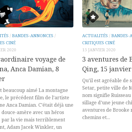
ITÉS
/
BANDES-ANNONCES
/
ACTUALITÉS
/
BANDES-
ES CINÉ
CRITIQUES CINÉ
IER 2020
15 JANVIER 2020
raordinaire voyage de
3 aventures de 
na, Anca Damian, 8
Qing, 15 janvier
er
Qu’il est agréable de 
Setar, petite ville de 
it beaucoup aimé La montagne
nom signifie Ruisseau 
, le précédent film de l’artiste
sillage d’une jeune ch
e Anca Damian. C’était déjà une
aventures de Brooke n
e douce-amère avec un héros
chemins et...
 par la vie mais terriblement
nt, Adam Jacek Winkler, un