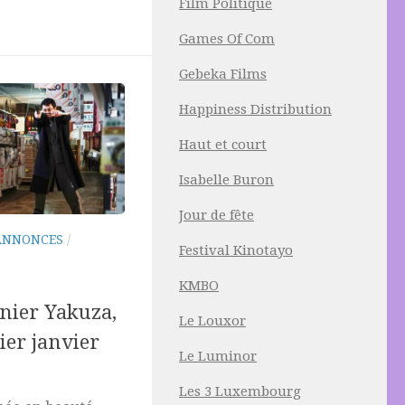
Film Politique
Games Of Com
Gebeka Films
Happiness Distribution
Haut et court
Isabelle Buron
Jour de fête
ANNONCES
/
Festival Kinotayo
KMBO
rnier Yakuza,
Le Louxor
ier janvier
Le Luminor
Les 3 Luxembourg