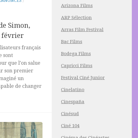
ANNONCES
/
Arizona Films
ARP Sélection
 de Simon,
Arras Film Festival
février
Bac Films
lisateurs français
Bodega Films
e sont
ur que l’on salue
Capricci Films
ur son premier
Festival Ciné Junior
imaginé un
apable de changer
Cinelatino
Cinespaña
Cinésud
Ciné 104
Cinéma des Cinéastes