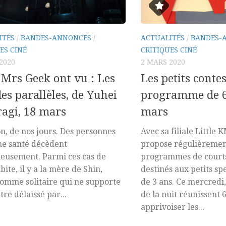
ITÉS
/
BANDES-ANNONCES
/
ACTUALITÉS
/
BANDES-
ES CINÉ
CRITIQUES CINÉ
2020
2 MARS 2020
Mrs Geek ont vu : Les
Les petits contes
s parallèles, de Yuhei
programme de 6 
agi, 18 mars
mars
n, de nos jours. Des personnes
Avec sa filiale Littl
ne santé décèdent
propose régulièremen
eusement. Parmi ces cas de
programmes de court
ite, il y a la mère de Shin,
destinés aux petits sp
omme solitaire qui ne supporte
de 3 ans. Ce mercredi,
tre délaissé par...
de la nuit réunissent 
apprivoiser les...