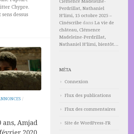
Clémence Madeleine-
itter Chypre.
Perdrillat, Nathaniel
 sens dessus
H’limi, 15 octobre 2025 –
Cinéscribe
dans
La vie de
château, Clémence
Madeleine-Perdrillat,
Nathaniel H’limi, bientôt…
MÉTA
Connexion
Flux des publications
ANNONCES
/
Flux des commentaires
0 ans, Amjad
Site de WordPress-FR
 février 2020