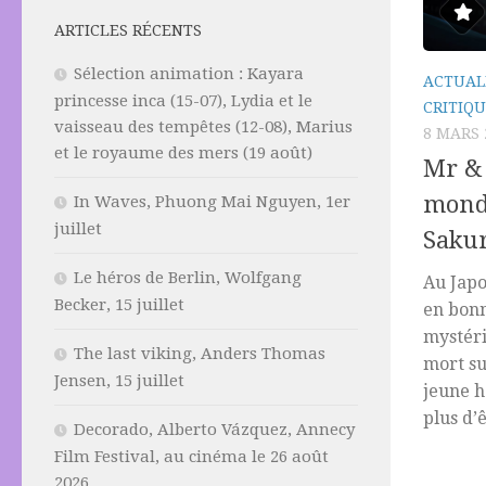
ARTICLES RÉCENTS
Sélection animation : Kayara
ACTUAL
princesse inca (15-07), Lydia et le
CRITIQU
vaisseau des tempêtes (12-08), Marius
8 MARS 
et le royaume des mers (19 août)
Mr & 
monde
In Waves, Phuong Mai Nguyen, 1er
juillet
Sakur
Le héros de Berlin, Wolfgang
Au Japo
Becker, 15 juillet
en bon
mystéri
The last viking, Anders Thomas
mort sub
Jensen, 15 juillet
jeune h
plus d’ê
Decorado, Alberto Vázquez, Annecy
Film Festival, au cinéma le 26 août
2026