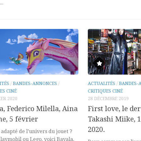
..
ITÉS
/
BANDES-ANNONCES
/
ACTUALITÉS
/
BANDES-
ES CINÉ
CRITIQUES CINÉ
IER 2020
28 DÉCEMBRE 2019
a, Federico Milella, Aina
First love, le de
ne, 5 février
Takashi Miike, 1
2020.
 adapté de l’univers du jouet ?
laymobil ou Lego, voici Bayala,