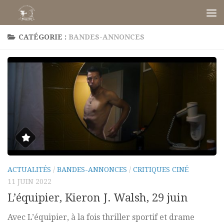
Skip to content
CATÉGORIE :
BANDES-ANNONCES
ACTUALITÉS
/
BANDES-ANNONCES
/
CRITIQUES CINÉ
11 JUIN 2022
L’équipier, Kieron J. Walsh, 29 juin
Avec L’équipier, à la fois thriller sportif et drame