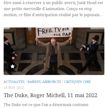
être aussi à réserver à un public averti, Junk Head est
une petite merveille d’animation. Conçu en stop
motion, ce film d’anticipation réalisé par le japonais...
ACTUALITÉS
/
BANDES-ANNONCES
/
CRITIQUES CINÉ
18 MAI 2022
The Duke, Roger Michell, 11 mai 2022
The Duke est ce que l’on a désormais coutume