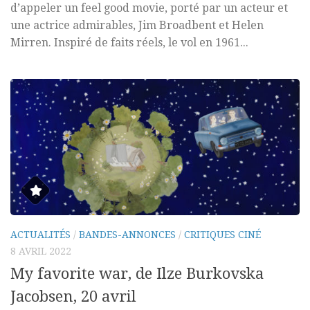
d’appeler un feel good movie, porté par un acteur et
une actrice admirables, Jim Broadbent et Helen
Mirren. Inspiré de faits réels, le vol en 1961...
ACTUALITÉS
/
BANDES-ANNONCES
/
CRITIQUES CINÉ
8 AVRIL 2022
My favorite war, de Ilze Burkovska
Jacobsen, 20 avril