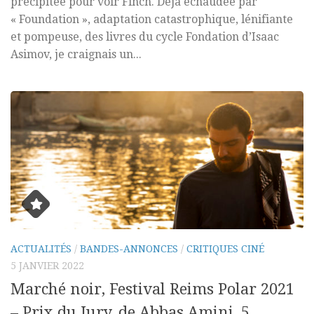
précipitée pour voir Finch. Déjà échaudée par
« Foundation », adaptation catastrophique, lénifiante
et pompeuse, des livres du cycle Fondation d’Isaac
Asimov, je craignais un...
ACTUALITÉS
/
BANDES-ANNONCES
/
CRITIQUES CINÉ
5 JANVIER 2022
Marché noir, Festival Reims Polar 2021
– Prix du Jury, de Abbas Amini, 5