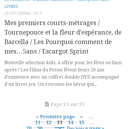
LIVRES
28 DÉCEMBRE 2021
Mes premiers courts-métrages /
Tournepouce et la fleur d’espérance, de
Barcella / Les Pourquoi comment de
mes…5ans / Escargot Sprint
Nouvelle sélection kids, à offrir pour les fêtes ou bien
après ! Les Films du Préau fêtent leurs 20 ans
d’existence avec un coffret double DVD accompagné
d’un livret jeu. On retrouve les héros qui...
Page 13 sur 33
« Première page
«
…
11
12
13
14
15
…
20
30
…
»
Dernière page »