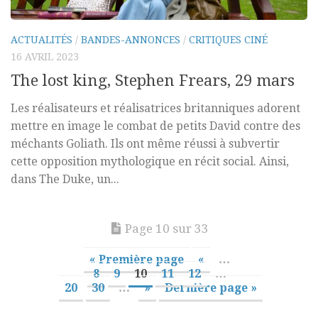
ACTUALITÉS
/
BANDES-ANNONCES
/
CRITIQUES CINÉ
16 AVRIL 2023
The lost king, Stephen Frears, 29 mars
Les réalisateurs et réalisatrices britanniques adorent
mettre en image le combat de petits David contre des
méchants Goliath. Ils ont même réussi à subvertir
cette opposition mythologique en récit social. Ainsi,
dans The Duke, un...
Page 10 sur 33
« Première page
«
…
8
9
10
11
12
…
20
30
…
»
Dernière page »