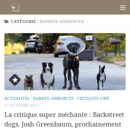
Skip to content
CATÉGORIE :
BANDES-ANNONCES
ACTUALITÉS
/
BANDES-ANNONCES
/
CRITIQUES CINÉ
17 OCTOBRE 2023
La critique super méchante : Backstreet
dogs, Josh Greenbaum, prochainement