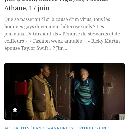
Athane, 17 juin
Que se passerait-il si, à cause d’un virus, tous les
hommes gays devenaient hétérosexuels ? Les
journaux TV titraient-ils « Pénurie de stewards et de
coiffeurs », « Fashion week annulée », « Ricky Martin
épouse Taylor Swift » ? Jim...
ACTUALITÉS
/
BANDES-ANNONCES
/
CRITIQUES CINÉ