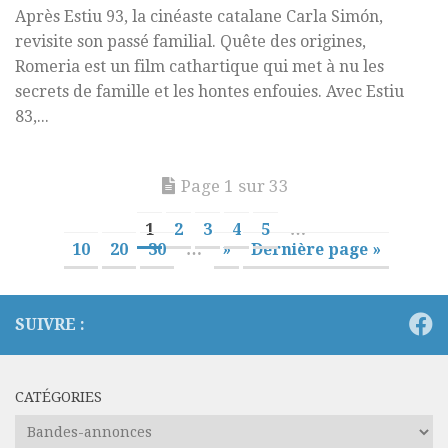
Après Estiu 93, la cinéaste catalane Carla Simón,
revisite son passé familial. Quête des origines,
Romeria est un film cathartique qui met à nu les
secrets de famille et les hontes enfouies. Avec Estiu
83,...
Page 1 sur 33
1
2
3
4
5
…
10
20
30
…
»
Dernière page »
SUIVRE :
CATÉGORIES
Catégories