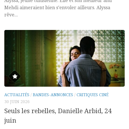
Alyssa, jeune tunisienne. Elle et son meilleur ami
Mehdi aimeraient bien s’envoler ailleurs. Alyssa
rêve...
ACTUALITÉS
/
BANDES-ANNONCES
/
CRITIQUES CINÉ
30 JUIN 2026
Seuls les rebelles, Danielle Arbid, 24
juin