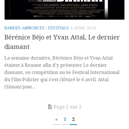
BANDES-ANNONCES
/
FESTIVALS
6 AVRIL 2014
Bérénice Béjo et Yvan Attal, Le dernier
diamant
La semaine dernière, Bérénice Béjo et Yvan Attal
étaient à Beaune afin d’y présenter Le dernier
diamant, en compétition au 6e Festival International
du Film Policier qui s’est clôturé le 6 avril. Attal
(Simon) joue...
Page 2 sur 2
«
1
2