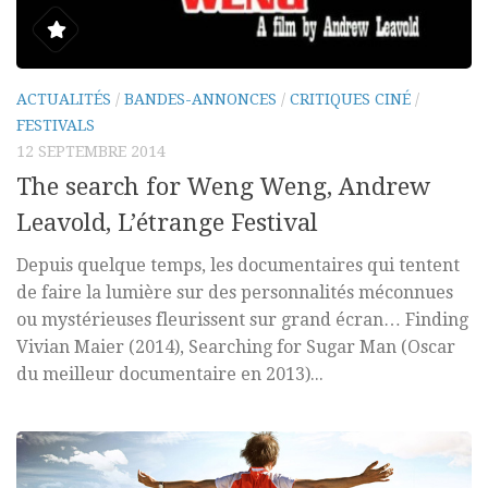
ACTUALITÉS
/
BANDES-ANNONCES
/
CRITIQUES CINÉ
/
FESTIVALS
12 SEPTEMBRE 2014
The search for Weng Weng, Andrew
Leavold, L’étrange Festival
Depuis quelque temps, les documentaires qui tentent
de faire la lumière sur des personnalités méconnues
ou mystérieuses fleurissent sur grand écran… Finding
Vivian Maier (2014), Searching for Sugar Man (Oscar
du meilleur documentaire en 2013)...