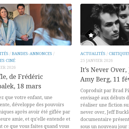
ITÉS
/
BANDES-ANNONCES
/
ACTUALITÉS
/
CRITIQUE
ES CINÉ
25 JANVIER 2026
IER 2026
It’s Never Over, 
fle, de Frédéric
Amy Berg, 11 fé
alek, 18 mars
Coproduit par Brad Pit
z que votre enfant, une
envisagé aux débuts 
ente, développe des pouvoirs
réaliser une fiction sur
hiques après avoir été giflée par
never over, Jeff Buckl
leure amie, et qu’elle entende et
documentaire présent
ut ce que vous faites quand vous
sous un nouveau jour :.