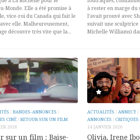
e à La Rochelle pour le
foutraques, condamnés
-Monde. Elle a été promise à
à rester en marge du s
le, vice-roi du Canada qui fait le
l’avait prouvé avec S
avec elle. Malheureusement,
suivait une sculptrice
age découvre très vite que la...
Michelle Williams) dan
ITÉS
/
BANDES-ANNONCES
/
ACTUALITÉS
/
ANNECY
/
ES CINÉ
/
RETOUR SUR UN FILM
ANNONCES
/
CRITIQUES
IER 2026
14 JANVIER 2026
r sur un film : Baise-
Olivia, Irene Ibo