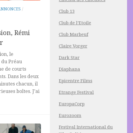
ANNONCES
/
Club 13
Club de l’Etoile
ion, Rémi
Club Marbeuf
r
Claire Vorger
on, le
Dark Star
s du Préau
e de courts
Diaphana
ts. Dans les deux
Epicentre Films
inutes chacun, il
ieuses boîtes. J’ai
Etrange Festival
EuropaCorp
Eurozoom
Festival International du