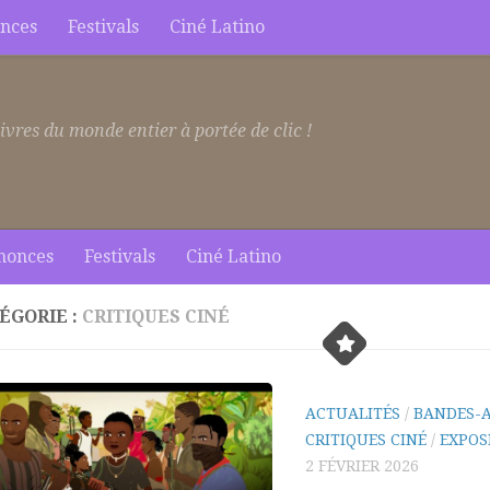
nces
Festivals
Ciné Latino
ivres du monde entier à portée de clic !
nonces
Festivals
Ciné Latino
ÉGORIE :
CRITIQUES CINÉ
ACTUALITÉS
/
BANDES-
CRITIQUES CINÉ
/
EXPOS
2 FÉVRIER 2026