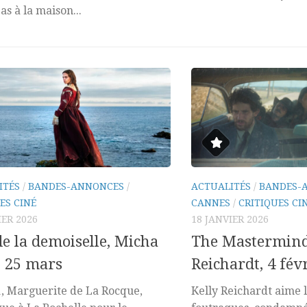
as à la maison...
ITÉS
/
BANDES-ANNONCES
/
ACTUALITÉS
/
BANDES-
ES CINÉ
CANNES
/
CRITIQUES CI
IER 2026
18 JANVIER 2026
 de la demoiselle, Micha
The Mastermind
 25 mars
Reichardt, 4 fév
, Marguerite de La Rocque,
Kelly Reichardt aime l