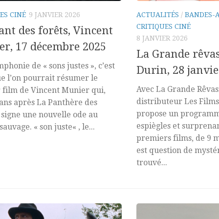
ES CINÉ
9 JANVIER 2026
ACTUALITÉS
/
BANDES-
CRITIQUES CINÉ
ant des forêts, Vincent
8 JANVIER 2026
r, 17 décembre 2025
La Grande rêvas
phonie de « sons justes », c’est
Durin, 28 janvie
ue l’on pourrait résumer le
Avec La Grande Rêvasi
 film de Vincent Munier qui,
distributeur Les Film
ans après La Panthère des
propose un programm
 signe une nouvelle ode au
espiègles et surprenan
uvage. « son juste« , le...
premiers films, de 9 m
est question de mystér
trouvé...