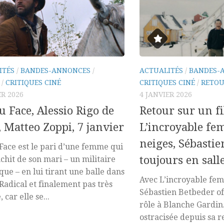
ITÉS
/
BANDES-ANNONCES
/
ACTUALITÉS
/
BANDES-
/
CRITIQUES CINÉ
CRITIQUES CINÉ
/
RETOU
ER 2026
4 JANVIER 2026
ou Face, Alessio Rigo de
Retour sur un fi
, Matteo Zoppi, 7 janvier
L’incroyable fe
neiges, Sébastie
 Face est le pari d’une femme qui
toujours en sall
nchit de son mari – un militaire
que – en lui tirant une balle dans
Avec L’incroyable fem
. Radical et finalement pas très
Sébastien Betbeder of
, car elle se...
rôle à Blanche Gardin
ostracisée depuis sa