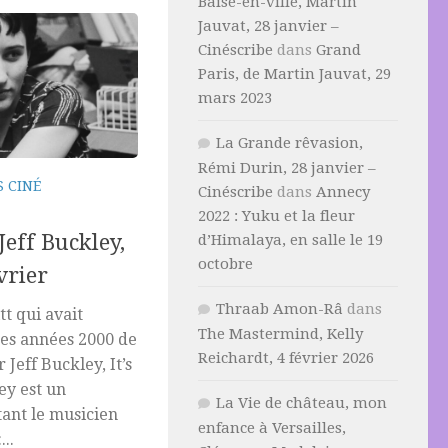
Baise-en-ville, Martin
Jauvat, 28 janvier –
Cinéscribe
dans
Grand
Paris, de Martin Jauvat, 29
mars 2023
La Grande rêvasion,
Rémi Durin, 28 janvier –
S CINÉ
Cinéscribe
dans
Annecy
2022 : Yuku et la fleur
Jeff Buckley,
d’Himalaya, en salle le 19
octobre
vrier
Thraab Amon-Râ
dans
t qui avait
The Mastermind, Kelly
des années 2000 de
Reichardt, 4 février 2026
 Jeff Buckley, It’s
ey est un
La Vie de château, mon
ant le musicien
enfance à Versailles,
..