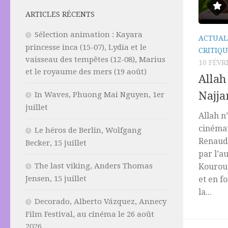
ARTICLES RÉCENTS
Sélection animation : Kayara
ACTUAL
princesse inca (15-07), Lydia et le
CRITIQU
vaisseau des tempêtes (12-08), Marius
10 FÉVR
et le royaume des mers (19 août)
Allah
Najja
In Waves, Phuong Mai Nguyen, 1er
juillet
Allah n
cinéma
Le héros de Berlin, Wolfgang
Renaud
Becker, 15 juillet
par l’a
The last viking, Anders Thomas
Kouroum
Jensen, 15 juillet
et en f
la...
Decorado, Alberto Vázquez, Annecy
Film Festival, au cinéma le 26 août
2026