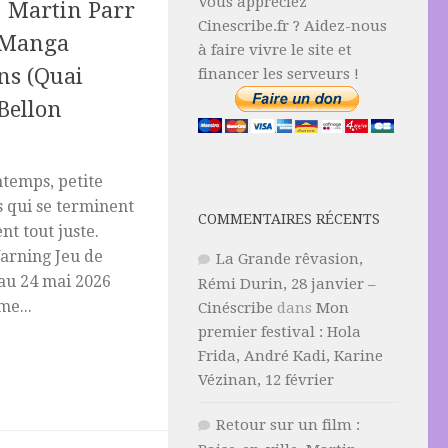
Vous appréciez
: Martin Parr
Cinescribe.fr ? Aidez-nous
, Manga
à faire vivre le site et
ns (Quai
financer les serveurs !
Bellon
ntemps, petite
s qui se terminent
COMMENTAIRES RÉCENTS
t tout juste.
arning Jeu de
La Grande rêvasion,
au 24 mai 2026
Rémi Durin, 28 janvier –
e...
Cinéscribe
dans
Mon
premier festival : Hola
Frida, André Kadi, Karine
Vézinan, 12 février
Retour sur un film :