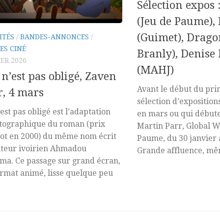
Sélection expos 
(Jeu de Paume)
(Guimet), Drago
ITÉS
/
BANDES-ANNONCES
/
ES CINÉ
Branly), Denise 
IER 2026
(MAHJ)
 n’est pas obligé, Zaven
Avant le début du pri
r, 4 mars
sélection d’exposition
’est pas obligé est l’adaptation
en mars ou qui débuten
tographique du roman (prix
Martin Parr, Global W
ot en 2000) du même nom écrit
Paume, du 30 janvier 
uteur ivoirien Ahmadou
Grande affluence, mêm
a. Ce passage sur grand écran,
ormat animé, lisse quelque peu