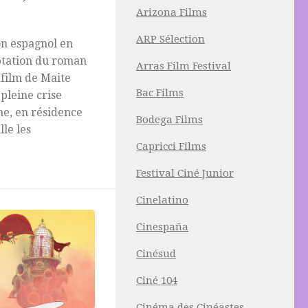
Arizona Films
ARP Sélection
on espagnol en
aptation du roman
Arras Film Festival
 film de Maite
Bac Films
pleine crise
ne, en résidence
Bodega Films
lle les
Capricci Films
Festival Ciné Junior
Cinelatino
Cinespaña
Cinésud
Ciné 104
Cinéma des Cinéastes