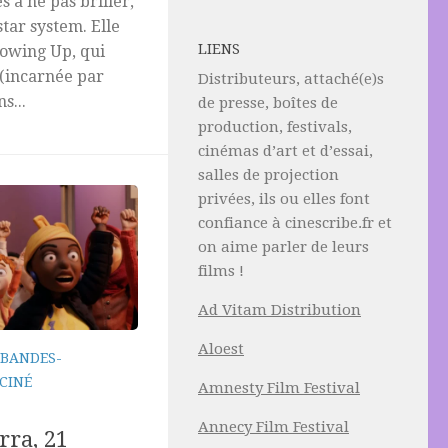
 à ne pas briller,
tar system. Elle
LIENS
howing Up, qui
 (incarnée par
Distributeurs, attaché(e)s
s...
de presse, boîtes de
production, festivals,
cinémas d’art et d’essai,
salles de projection
privées, ils ou elles font
confiance à cinescribe.fr et
on aime parler de leurs
films !
Ad Vitam Distribution
Aloest
BANDES-
 CINÉ
Amnesty Film Festival
Annecy Film Festival
rra, 21