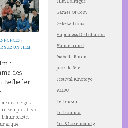
Film Politique
Games Of Com
Gebeka Films
Happiness Distribution
ANNONCES
/
Haut et court
R SUR UN FILM
Isabelle Buron
lm :
Jour de fête
mme des
Festival Kinotayo
n Betbeder,
KMBO
e
Le Louxor
me des neiges,
fre son plus beau
Le Luminor
. L’humoriste,
Les 3 Luxembourg
 remarque