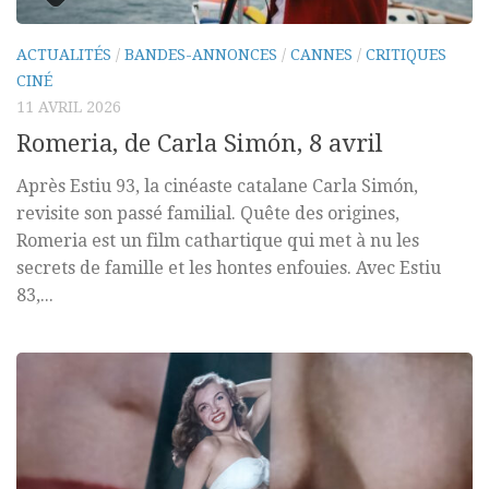
ACTUALITÉS
/
BANDES-ANNONCES
/
CANNES
/
CRITIQUES
CINÉ
11 AVRIL 2026
Romeria, de Carla Simón, 8 avril
Après Estiu 93, la cinéaste catalane Carla Simón,
revisite son passé familial. Quête des origines,
Romeria est un film cathartique qui met à nu les
secrets de famille et les hontes enfouies. Avec Estiu
83,...