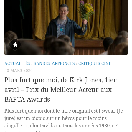
ACTUALITÉS
/
BANDES-ANNONCES
/
CRITIQUES CINÉ
30 MARS 2026
Plus fort que moi, de Kirk Jones, 1ier
avril – Prix du Meilleur Acteur aux
BAFTA Awards
Plus fort que moi dont le titre original est I swear (Je
jure) est un biopic sur un héros pour le moins
singulier : John Davidson. Dans les années 1980, cet