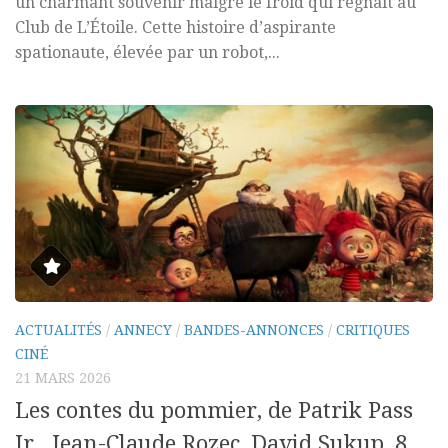
un charmant souvenir malgré le froid qui régnait au
Club de L’Étoile. Cette histoire d’aspirante
spationaute, élevée par un robot,...
ACTUALITÉS
/
ANNECY
/
BANDES-ANNONCES
/
CRITIQUES
CINÉ
21 MARS 2026
Les contes du pommier, de Patrik Pass
Jr., Jean-Claude Rozec, David Sukup, 8