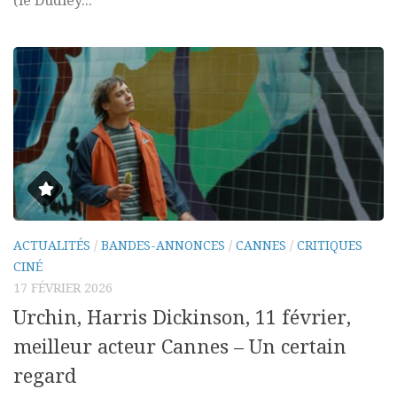
(le Dudley...
ACTUALITÉS
/
BANDES-ANNONCES
/
CANNES
/
CRITIQUES
CINÉ
17 FÉVRIER 2026
Urchin, Harris Dickinson, 11 février,
meilleur acteur Cannes – Un certain
regard